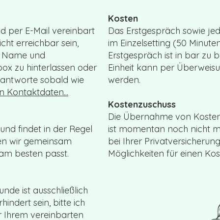
Kosten
d per E-Mail vereinbart
Das Erstgespräch sowie jed
icht erreichbar sein,
im Einzelsetting (50 Minute
mit Name und
Erstgespräch ist in bar zu 
ox zu hinterlassen oder
Einheit kann per Überweisu
h antworte sobald wie
werden.
n Kontaktdaten...
Kostenzuschuss
Die Übernahme von Kosten
und findet in der Regel
ist momentan noch nicht mö
nen wir gemeinsam
bei Ihrer Privatversicheru
am besten passt.
Möglichkeiten für einen Kos
nde ist ausschließlich
rhindert sein, bitte ich
r Ihrem vereinbarten